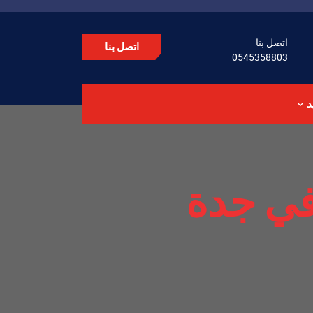
اتصل بنا
اتصل بنا
0545358803
د
في جدة