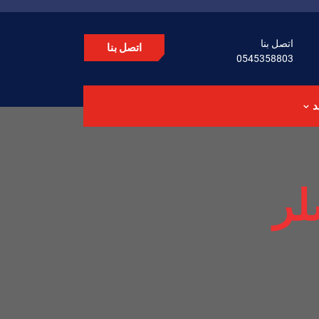
اتصل بنا
اتصل بنا
0545358803
د
لر