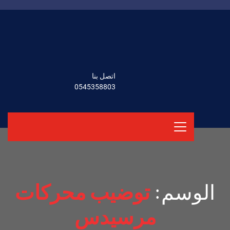
اتصل بنا
0545358803
الوسم:
توضيب محركات
مرسيدس