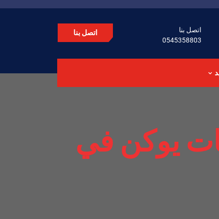
اتصل بنا
اتصل بنا
0545358803
د
ت يوكن في