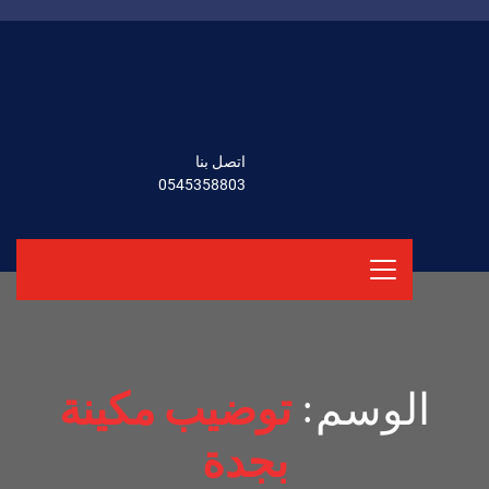
اتصل بنا
0545358803
الوسم:
توضيب مكينة
بجدة