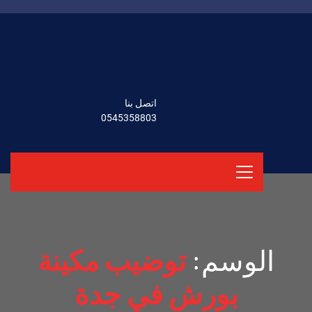
اتصل بنا
0545358803
الوسم:
توضيب مكينة
بورش في جدة