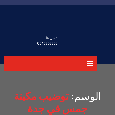
اتصل بنا
0545358803
الوسم:
توضيب مكينة
جمس في جدة