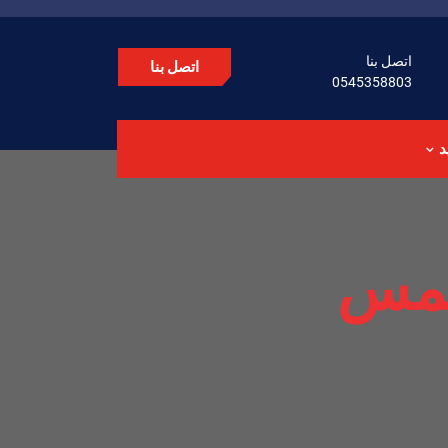
اتصل بنا
اتصل بنا
0545358803
د
جمس