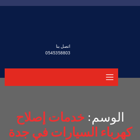
اتصل بنا
0545358803
الوسم:
خدمات إصلاح
كهرباء السيارات في جدة