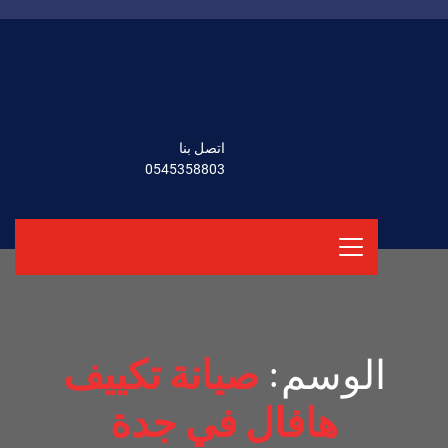
اتصل بنا
0545358803
الوسم:
صيانة تكييف
هافال في جدة