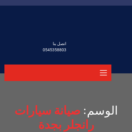
اتصل بنا
0545358803
الوسم:
صيانة سيارات
رانجلر بجدة