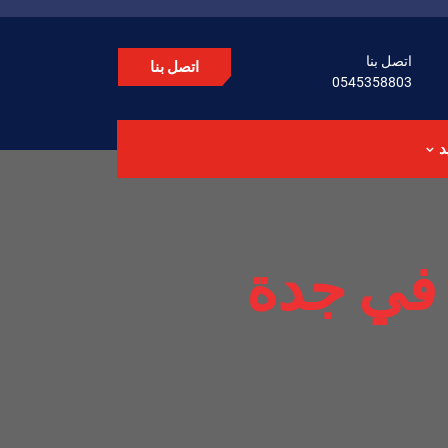
اتصل بنا
اتصل بنا
0545358803
د
في جدة