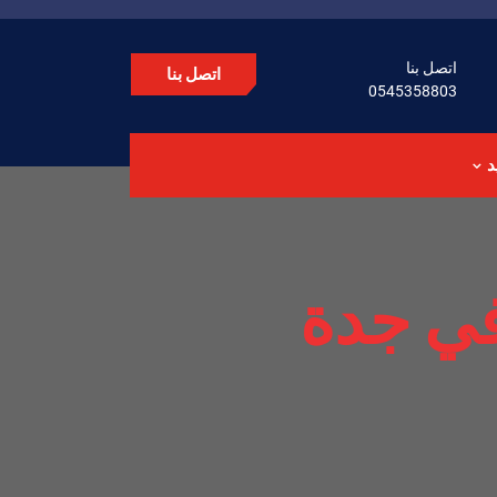
اتصل بنا
اتصل بنا
0545358803
د
في جدة