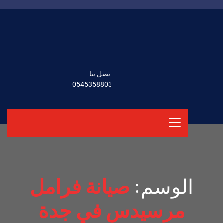
اتصل بنا
0545358803
الوسم:
صيانة فرامل
مرسيدس في جدة