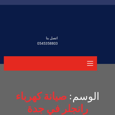
اتصل بنا
0545358803
الوسم:
صيانة كهرباء
رانجلر في جدة