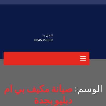
اتصل بنا
0545358803
الوسم:
صيانة مكيف بي ام
دبليو بجدة