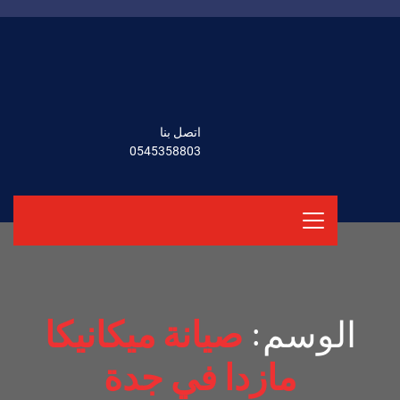
اتصل بنا
0545358803
الوسم:
صيانة ميكانيكا
مازدا في جدة