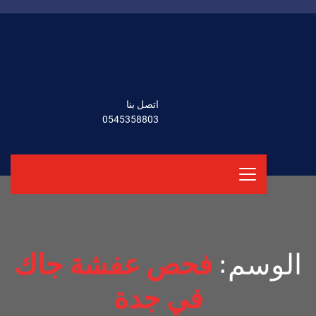
اتصل بنا
0545358803
الوسم:
فحص عفشة جاك
في جدة