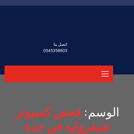
اتصل بنا
0545358803
الوسم:
فحص كمبيوتر
شيفروليه في جدة