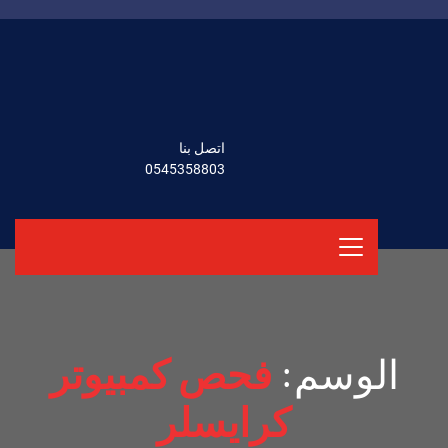
اتصل بنا
0545358803
الوسم:
فحص كمبيوتر
كرايسلر