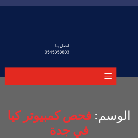
اتصل بنا
0545358803
الوسم:
فحص كمبيوتر كيا
في جدة