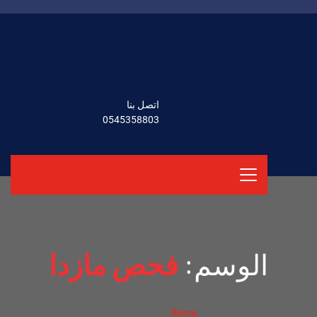
اتصل بنا
0545358803
الوسم:
فحص مازدا
فحص مازدا
Home