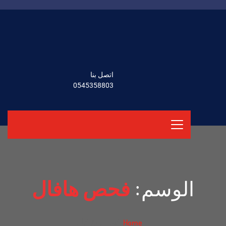
اتصل بنا
0545358803
الوسم:
فحص هافال
فحص هافال
Home