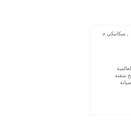
,
ميكانيكي ج
المية
ح متقنة
يانة