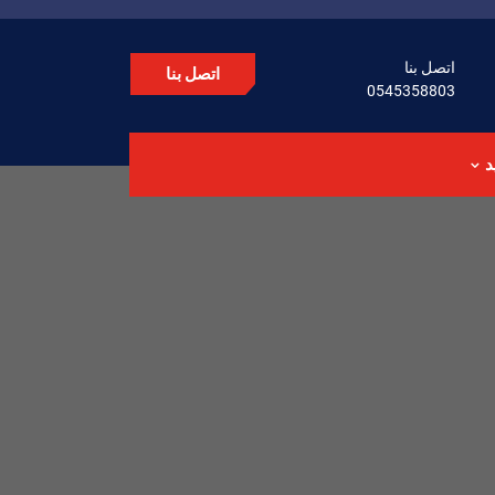
اتصل بنا
اتصل بنا
0545358803
د