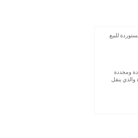
توردة للبيع
دة ومجددة
 والذي ينقل