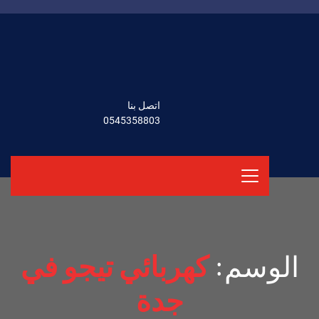
اتصل بنا
0545358803
الوسم:
كهربائي تيجو في
جدة