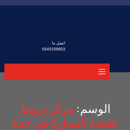
اتصل بنا
0545358803
الوسم:
مركز تربيط
عفشة السيارة في جدة