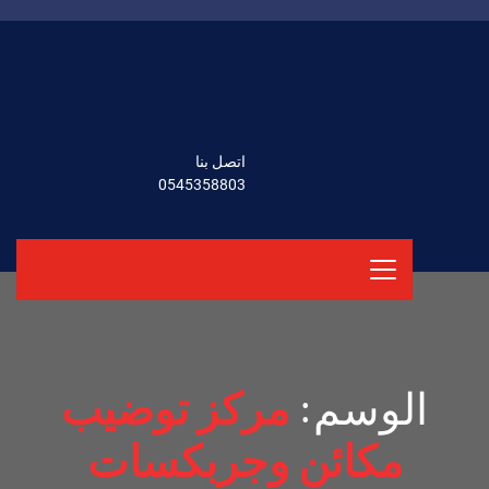
اتصل بنا
0545358803
الوسم:
مركز توضيب
مكائن وجربكسات