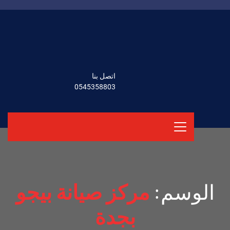
اتصل بنا
0545358803
الوسم:
مركز صيانة بيجو
بجدة