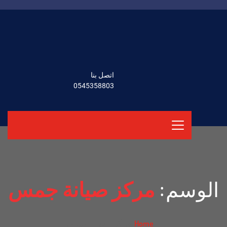
اتصل بنا
0545358803
الوسم:
مركز صيانة جمس
مركز صيانة جمس
Home