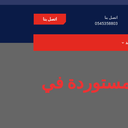
اتصل بنا
اتصل بنا
0545358803
د
مستوردة في