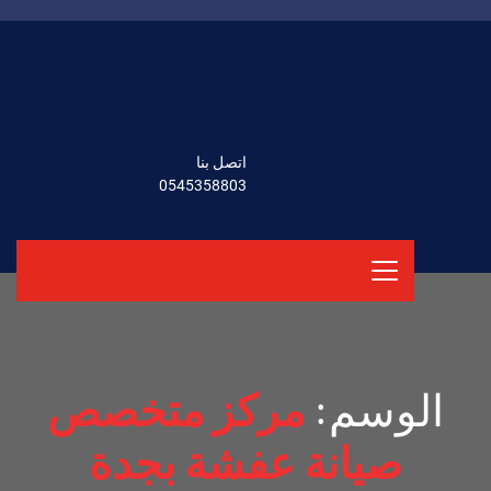
اتصل بنا
0545358803
الوسم:
مركز متخصص
صيانة عفشة بجدة