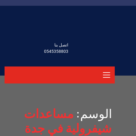
اتصل بنا
0545358803
الوسم:
مساعدات
شيفرولية في جدة