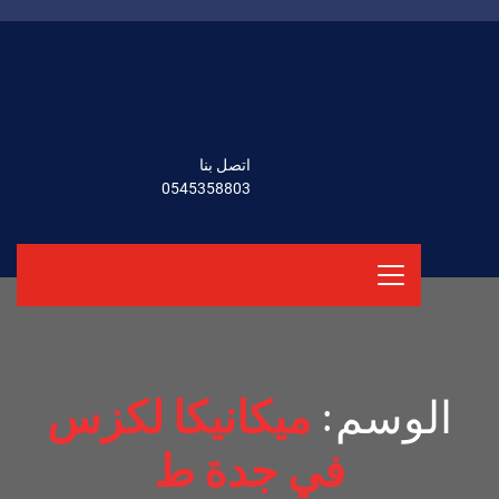
اتصل بنا
0545358803
الوسم:
ميكانيكا لكزس
في جدة ط