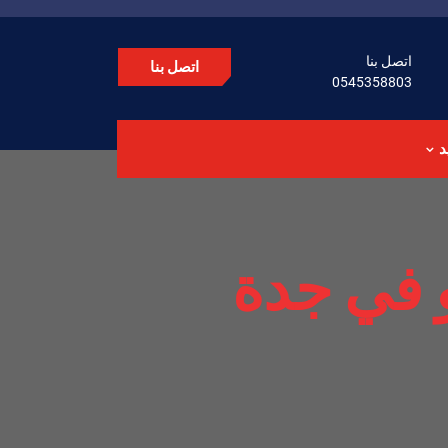
اتصل بنا
اتصل بنا
0545358803
د
و في جدة