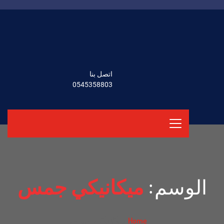
اتصل بنا
0545358803
الوسم:
ميكانيكي جمس
ميكانيكي جمس
Home