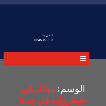
اتصل بنا
0545358803
الوسم:
ميكانيكي
شيفروليه في جدة