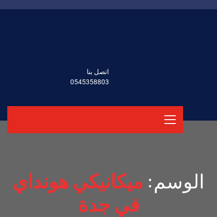
اتصل بنا
0545358803
الوسم:
ميكانيكي هونداي
في جدة