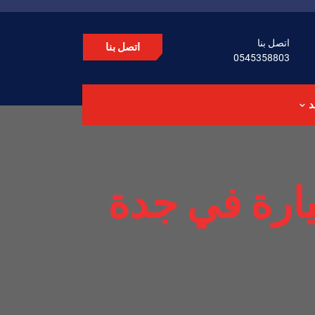
اتصل بنا
اتصل بنا
0545358803
د
ارة في جدة