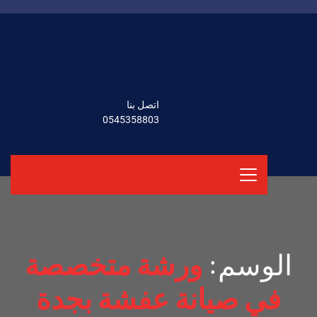
اتصل بنا
0545358803
الوسم:
ورشة متخصصة
في صيانة عفشة بجدة