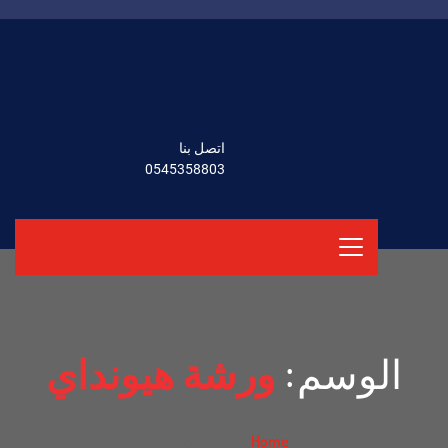
اتصل بنا
0545358803
الوسم:
ورشة هيونداي
ورشة هيونداي
Home