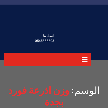
اتصل بنا
0545358803
الوسم:
وزن اذرعة فورد
بجدة